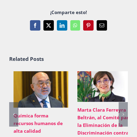
¡Comparte esto!
Facebook
X
LinkedIn
WhatsApp
Pinterest
Email
Related Posts
Marta Clara Ferreyra
Química forma
Beltrán, al Comité para
recursos humanos de
la Eliminación de la
alta calidad
Discriminación contra