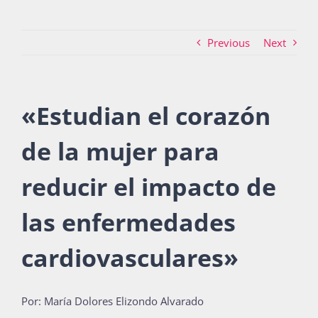
Previous
Next
Actividades
«Estudian el corazón
La Boletina
de la mujer para
Blog
reducir el impacto de
las enfermedades
Recursos
cardiovasculares
»
Súmate
Por: María Dolores Elizondo Alvarado