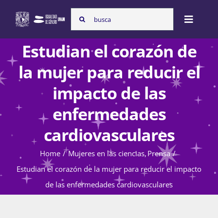
Skip
Search
to
Toggle
for:
content
Naviga
Estudian el corazón de
Inicio
la mujer para reducir el
impacto de las
Nosotras
enfermedades
cardiovasculares
Programas
Home
Mujeres en las ciencias
Prensa
Estudian el corazón de la mujer para reducir el impacto
Atención de la violencia de género
de las enfermedades cardiovasculares
Cursos