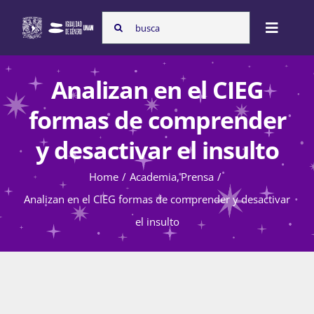
Skip
Search
to
Toggle
for:
content
Naviga
Inicio
Analizan en el CIEG
formas de comprender
Nosotras
y desactivar el insulto
Home
Academia
Prensa
Programas
Analizan en el CIEG formas de comprender y desactivar
el insulto
Atención de la violencia de género
Cursos