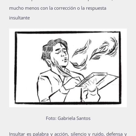
mucho menos con la corrección o la respuesta
Publicaciones
insultante
Bienvenida generación 2027-1
Foto: Gabriela Santos
I
nsultar es palabra y acción, silencio y ruido, defensa y