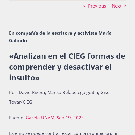
Previous
Next
Actividades
En compañía de la escritora y activista María
Galindo
La Boletina
«Analizan en el CIEG formas de
comprender y desactivar el
Blog
insulto
»
Por: David Rivera, Marisa Belausteguigoitia, Gisel
Recursos
Tovar/CIEG
Fuente:
Gaceta
UNAM
, Sep 19, 2024
Súmate
Éste no se puede contrarrestar con la prohibición, ni