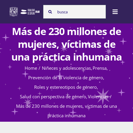
Skip
Search
to
Toggle
for:
content
Naviga
Más de 230 millones de
Inicio
mujeres, víctimas de
una práctica inhumana
Nosotras
Home
Niñeces y adolescencias
Prensa
Prevención de la violencia de género
Programas
Roles y estereotipos de género
Salud con perspectiva de género
Violencias
Atención de la violencia de género
Más de 230 millones de mujeres, víctimas de una
práctica inhumana
Cursos