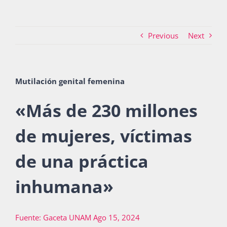
Previous
Next
Actividades
La Boletina
Mutilación genital femenina
«
Más de 230 millones
Blog
de mujeres, víctimas
de una práctica
Recursos
inhumana
»
Súmate
Fuente: Gaceta UNAM Ago 15, 2024