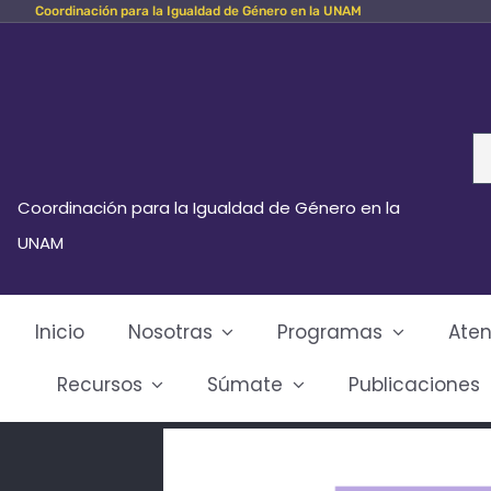
Coordinación para la Igualdad de Género en la UNAM
Skip
to
content
Se
fo
Coordinación para la Igualdad de Género en la
UNAM
Inicio
Nosotras
Programas
Aten
Recursos
Súmate
Publicaciones