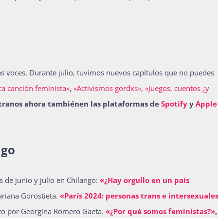
s voces. Durante julio, tuvimos nuevos capítulos que no puedes
sca canción feminista»
,
​​«Activismos gordxs»
,
​​«Juegos, cuentos ¿y
tranos ahora tambiénen las plataformas de
Spotify
y
Apple
ngo
 de junio y julio en Chilango:
«¿Hay orgullo en un país
ariana Gorostieta.
«París 2024: personas trans e intersexuale
ito por Georgina Romero Gaeta.
«¿Por qué somos feministas?»
,