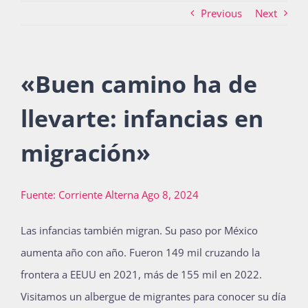
Previous
Next
Actividades
«
Buen camino ha de
La Boletina
llevarte: infancias en
migración
»
Blog
Fuente: Corriente Alterna Ago 8, 2024
Recursos
Las infancias también migran. Su paso por México
aumenta año con año. Fueron 149 mil cruzando la
Súmate
frontera a EEUU en 2021, más de 155 mil en 2022.
Visitamos un albergue de migrantes para conocer su día