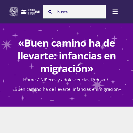
Skip
Search
to
Toggle
for:
content
Naviga
Inicio
«Buen camino ha de
llevarte: infancias en
Nosotras
migración»
Home
Niñeces y adolescencias
Prensa
Programas
«Buen camino ha de llevarte: infancias en migración»
Atención de la violencia de género
Cursos