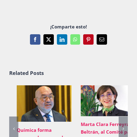
¡Comparte esto!
Facebook
X
LinkedIn
WhatsApp
Pinterest
Email
Related Posts
Marta Clara Ferreyra
Química forma
Beltrán, al Comité para