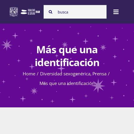
Skip
Search
to
Toggle
for:
content
Naviga
Inicio
Más que una
Nosotras
identificación
Home
Diversidad sexogenérica
Prensa
Programas
Más que una identificación
Atención de la violencia de género
Cursos