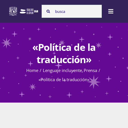
Skip
Search
to
Toggle
for:
content
Naviga
Inicio
«Política de la
Nosotras
traducción»
Home
Lenguaje incluyente
Prensa
Programas
«Política de la traducción»
Atención de la violencia de género
Cursos