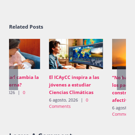
Related Posts
El ICAyCC inspira a las
“No basta con proveer;
jóvenes a estudiar
los padres deben
Ciencias Climáticas
construir vínculos
afectivos”
6 agosto, 2026
|
0
Comments
6 agosto, 2026
|
0
Comments