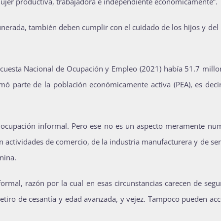
la mujer productiva, trabajadora e independiente económicamente”.
erada, también deben cumplir con el cuidado de los hijos y del 
Encuesta Nacional de Ocupación y Empleo (2021) había 51.7 millo
mó parte de la población económicamente activa (PEA), es decir
a ocupación informal. Pero ese no es un aspecto meramente num
 actividades de comercio, de la industria manufacturera y de ser
nina.
formal, razón por la cual en esas circunstancias carecen de seg
 retiro de cesantía y edad avanzada, y vejez. Tampoco pueden ac