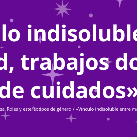
lo indisolubl
, trabajos d
de cuidados
sa
Roles y estereotipos de género
«Vínculo indisoluble entre m