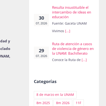
Resulta insustituible el
intercambio de ideas en
educación
30
07, 2026
Fuente: Gaceta UNAM
Vivimos
[...]
idad y
Ruta de atención a casos
nclado
de violencia de género en
29
la UNAM: Bachillerato
07, 2026
 UNAM,
Conoce la Ruta de
[...]
Categorías
8 de marzo en la UNAM
8m 2025
8m 2026
11F