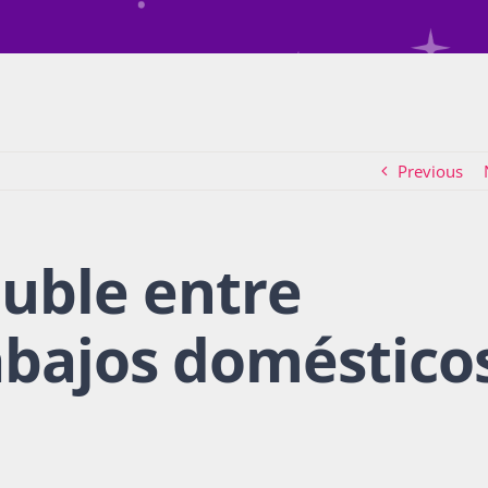
Previous
luble entre
abajos doméstico