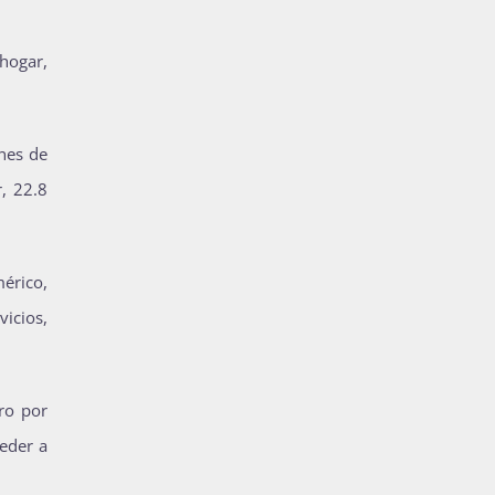
hogar,
nes de
, 22.8
érico,
vicios,
uro por
ceder a