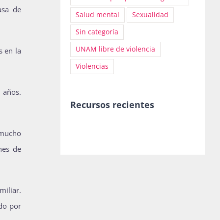
asa de
Salud mental
Sexualidad
Sin categoría
UNAM libre de violencia
s en la
Violencias
 años.
Recursos recientes
r mucho
nes de
miliar.
ndo por