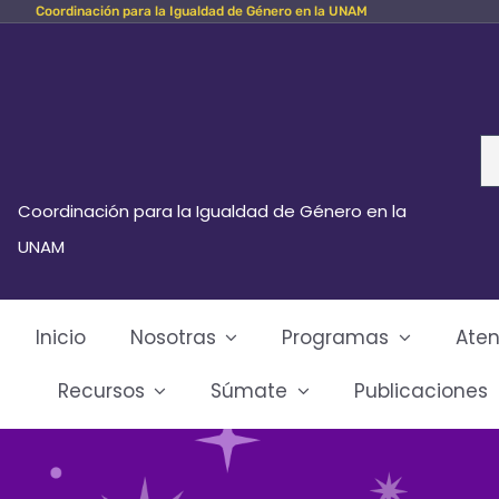
Coordinación para la Igualdad de Género en la UNAM
Skip
to
content
Se
fo
Coordinación para la Igualdad de Género en la
UNAM
Inicio
Nosotras
Programas
Aten
Recursos
Súmate
Publicaciones