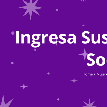
Ingresa Su
So
Home
Mujere