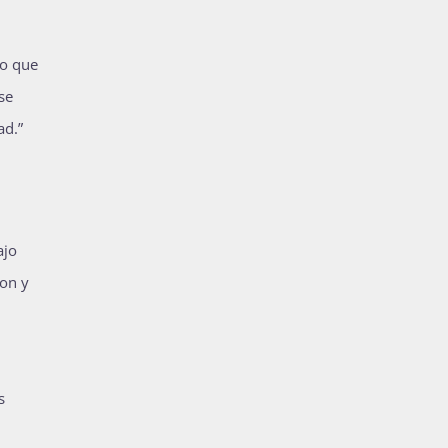
to que
se
ad.”
ajo
son y
s