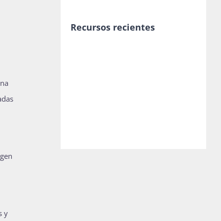
Recursos recientes
ana
adas
igen
s y