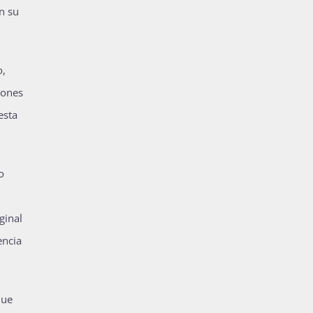
n su
o,
iones
esta
o
ginal
encia
que