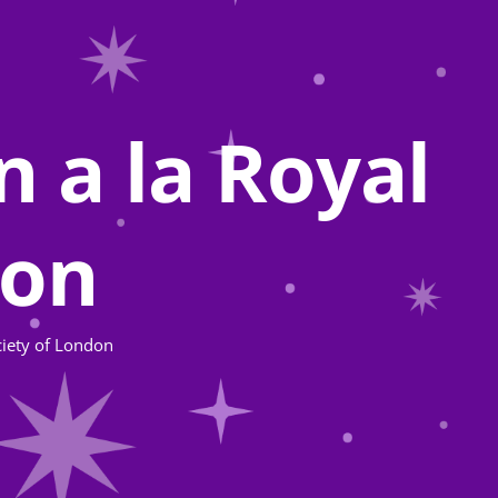
 a la Royal
don
ciety of London