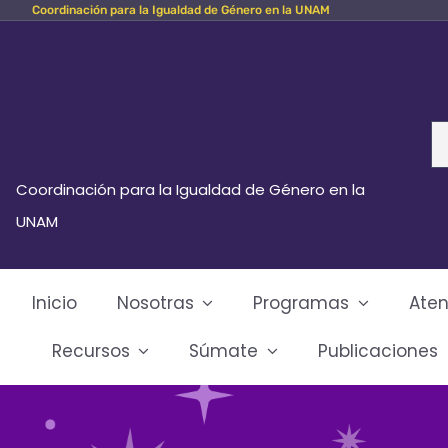
Coordinación para la Igualdad de Género en la UNAM
Skip
to
content
Se
fo
Coordinación para la Igualdad de Género en la
UNAM
Inicio
Nosotras
Programas
Aten
Recursos
Súmate
Publicaciones