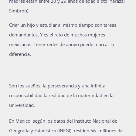
madres están entre 20 y 29 años de edad (Foto: Yarazai
Publicaciones
Simbron).
Criar un hijo y estudiar al mismo tiempo son tareas
Bienvenida generación 2027-1
demandantes. Y es el reto de muchas mujeres
mexicanas. Tener redes de apoyo puede marcar la
diferencia.
Son los sueños, la perseverancia y una infinita
responsabilidad la realidad de la maternidad en la
universidad.
En México, según los datos del Instituto Nacional de
Geografía y Estadística (INEGI) residen 56 millones de