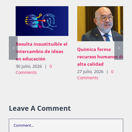
Marta Clara Ferreyra
Química forma
Beltrán, al Comité para
recursos humanos de
la Eliminación de la
alta calidad
Discriminación contra
27 julio, 2026
|
0
la Mujer de la ONU
Comments
2 julio, 2026
|
0
Comments
Leave A Comment
Comment