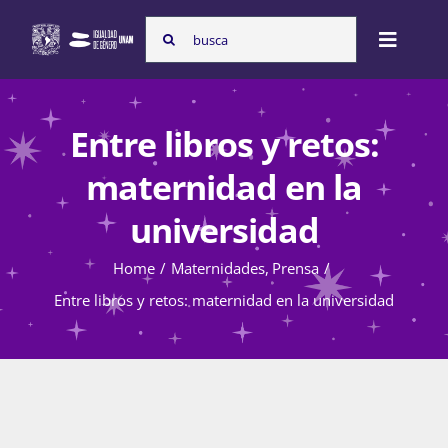
Skip
Search
to
Toggle
for:
content
Naviga
Inicio
Entre libros y retos:
maternidad en la
Nosotras
universidad
Home
Maternidades
Prensa
Programas
Entre libros y retos: maternidad en la universidad
Atención de la violencia de género
Cursos