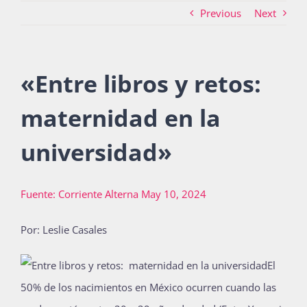
Previous
Next
Actividades
«
Entre libros y retos:
La Boletina
maternidad en la
universidad
»
Blog
Fuente: Corriente Alterna May 10, 2024
Recursos
Por:
Leslie Casales
El
Súmate
50% de los nacimientos en México ocurren cuando las