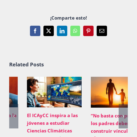
¡Comparte esto!
Facebook
X
LinkedIn
WhatsApp
Pinterest
Email
Related Posts
El ICAyCC inspira a las
“No basta con proveer;
jóvenes a estudiar
los padres deben
Ciencias Climáticas
construir vínculos