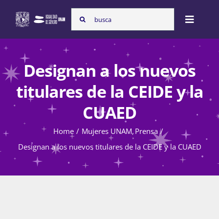
Skip
Search
to
Toggle
for:
content
Naviga
Inicio
Designan a los nuevos
titulares de la CEIDE y la
Nosotras
CUAED
Home
Mujeres UNAM
Prensa
Programas
Designan a los nuevos titulares de la CEIDE y la CUAED
Atención de la violencia de género
Cursos