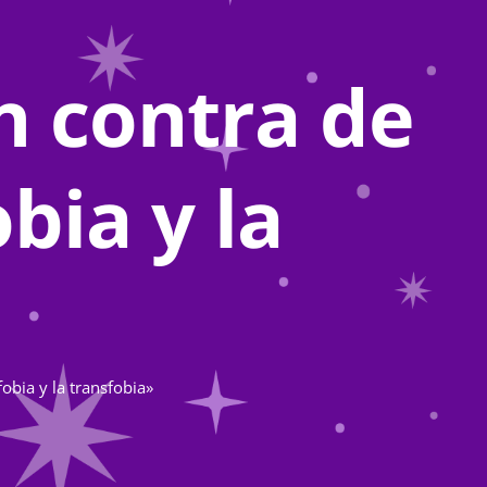
n contra de
bia y la
obia y la transfobia»