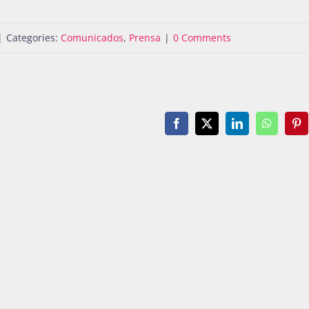
|
Categories:
Comunicados
,
Prensa
|
0 Comments
Facebook
X
LinkedIn
WhatsAp
Pin