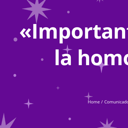
«Important
la homo
Home
Comunicad