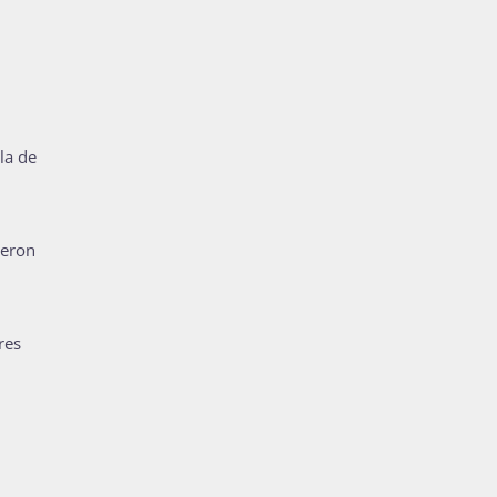
la de
ieron
res