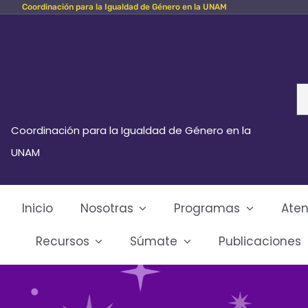
Coordinación para la Igualdad de Género en la UNAM
Skip
to
content
Se
fo
Coordinación para la Igualdad de Género en la
UNAM
Inicio
Nosotras
Programas
Aten
Recursos
Súmate
Publicaciones