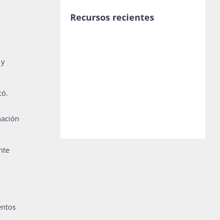
Recursos recientes
 y
có.
nación
nte
entos