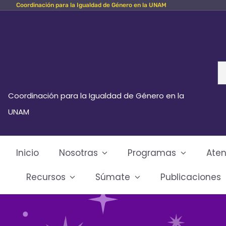
Coordinación para la Igualdad de Género en la UNAM
Skip
to
content
Se
fo
Coordinación para la Igualdad de Género en la
UNAM
Inicio
Nosotras
Programas
Aten
Recursos
Súmate
Publicaciones