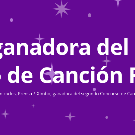
ganadora del
 de Canción 
nicados
Prensa
Ximbo, ganadora del segundo Concurso de Can