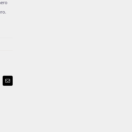
nero
ro.
p
terest
Email