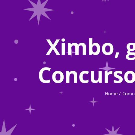
Ximbo, 
Concurso
Home
Comu