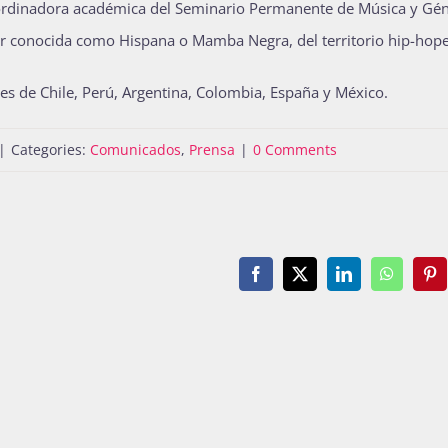
oordinadora académica del Seminario Permanente de Música y Gé
or conocida como Hispana o Mamba Negra, del territorio hip-hope
es de Chile, Perú, Argentina, Colombia, España y México.
|
Categories:
Comunicados
,
Prensa
|
0 Comments
Facebook
X
LinkedIn
WhatsAp
Pin