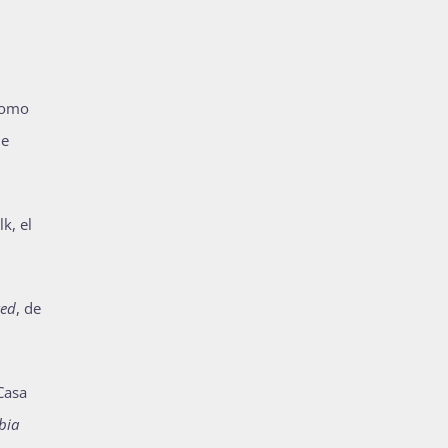
como
ue
k, el
red
, de
Casa
bia