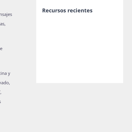
Recursos recientes
nsajes
as,
de
cina y
vado,
,
s