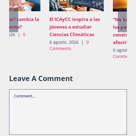
El ICAyCC inspira a las
“No basta con proveer;
jóvenes a estudiar
los padres deben
Ciencias Climáticas
construir vínculos
afectivos”
6 agosto, 2026
|
0
Comments
6 agosto, 2026
|
0
Comments
Leave A Comment
Comment