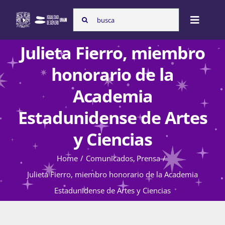
Skip
Search
to
Toggle
for:
content
Naviga
Julieta Fierro, miembro
Inicio
honorario de la
Academia
Nosotras
Estadunidense de Artes
y Ciencias
Programas
Home
Comunicados
Prensa
Julieta Fierro, miembro honorario de la Academia
Atención de la violencia de género
Estadunidense de Artes y Ciencias
Cursos