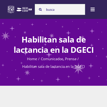
Skip
Search
to
Toggle
for:
content
Naviga
Inicio
Habilitan sala de
Nosotras
lactancia en la DGECI
Home
Comunicados
Prensa
Programas
Habilitan sala de lactancia en la DGECI
Atención de la violencia de género
Cursos