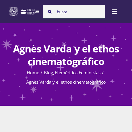
Skip
Search
to
Toggle
for:
content
Naviga
Inicio
Agnès Varda y el ethos
Nosotras
cinematográfico
Home
Blog
Efemérides Feministas
Programas
Agnès Varda y el ethos cinematográfico
Atención de la violencia de género
Cursos