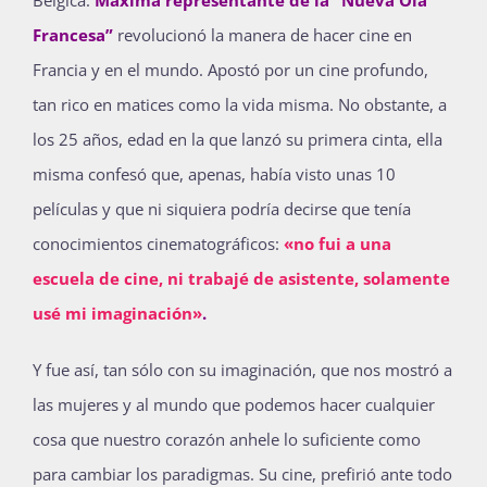
Bélgica.
Máxima representante de la “Nueva Ola
Publicaciones
Francesa”
revolucionó la manera de hacer cine en
Francia y en el mundo. Apostó por un cine profundo,
tan rico en matices como la vida misma. No obstante, a
Bienvenida generación 2027-1
los 25 años, edad en la que lanzó su primera cinta, ella
misma confesó que, apenas, había visto unas 10
películas y que ni siquiera podría decirse que tenía
conocimientos cinematográficos:
«no fui a una
escuela de cine, ni trabajé de asistente, solamente
usé mi imaginación»
.
Y fue así, tan sólo con su imaginación, que nos mostró a
las mujeres y al mundo que podemos hacer cualquier
cosa que nuestro corazón anhele lo suficiente como
para cambiar los paradigmas. Su cine, prefirió ante todo