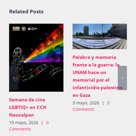
Related Posts
Palabra y memoria
frente a la guerra: la
UNAM hace un
memorial por el
infanticidio palestino
en Gaza
Semana de cine
3 mayo, 2026
|
0
LGBTIQ+ en CCH
Comments
Naucalpan
19 mayo, 2026
|
0
Comments