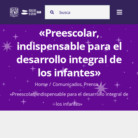
Skip
Search
to
Toggle
for:
content
Naviga
«Preescolar,
Inicio
indispensable para el
desarrollo integral de
Nosotras
los infantes»
Home
Comunicados
Prensa
Programas
«Preescolar, indispensable para el desarrollo integral de
los infantes»
Atención de la violencia de género
Cursos