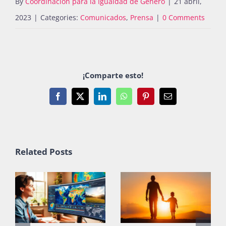
By
Coordinación para la Igualdad de Género
|
21 abril,
2023
|
Categories:
Comunicados
,
Prensa
|
0 Comments
¡Comparte esto!
Facebook
X
LinkedIn
WhatsApp
Pinterest
Email
Related Posts