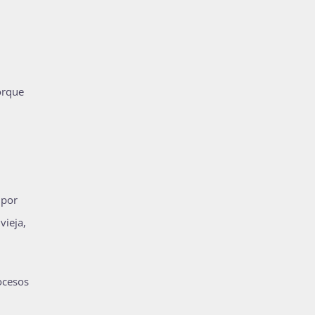
orque
 por
vieja,
ocesos