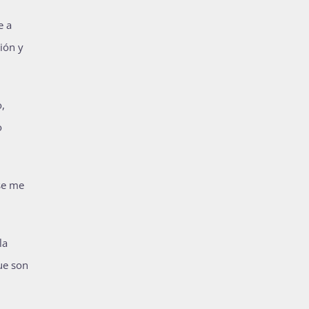
e a
ión y
,
o
 se me
la
ue son