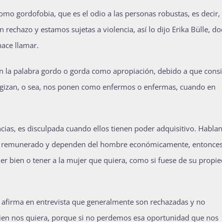
o gordofobia, que es el odio a las personas robustas, es decir, 
echazo y estamos sujetas a violencia, así lo dijo Erika Bülle, do
hace llamar.
an la palabra gordo o gorda como apropiación, debido a que cons
ogizan, o sea, nos ponen como enfermos o enfermas, cuando en
cias, es disculpada cuando ellos tienen poder adquisitivo. Habla
 no remunerado y dependen del hombre económicamente, entonce
r bien o tener a la mujer que quiera, como si fuese de su propie
lle afirma en entrevista que generalmente son rechazadas y no
en nos quiera, porque si no perdemos esa oportunidad que nos