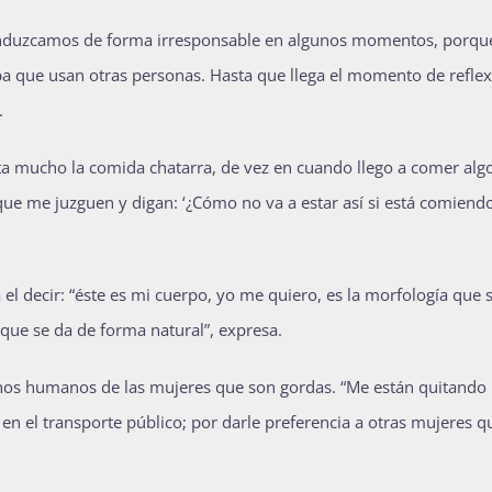
nduzcamos de forma irresponsable en algunos momentos, porqu
pa que usan otras personas. Hasta que llega el momento de reflex
.
ta mucho la comida chatarra, de vez en cuando llego a comer algo
e me juzguen y digan: ‘¿Cómo no va a estar así si está comiend
el decir: “éste es mi cuerpo, yo me quiero, es la morfología que
ue se da de forma natural”, expresa.
chos humanos de las mujeres que son gordas. “Me están quitando 
en el transporte público; por darle preferencia a otras mujeres q