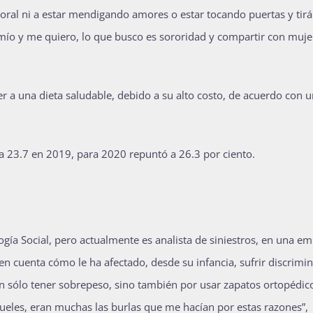
oral ni a estar mendigando amores o estar tocando puertas y tir
 mío y me quiero, lo que busco es sororidad y compartir con muje
 a una dieta saludable, debido a su alto costo, de acuerdo con u
a 23.7 en 2019, para 2020 repuntó a 26.3 por ciento.
logía Social, pero actualmente es analista de siniestros, en una e
en cuenta cómo le ha afectado, desde su infancia, sufrir discrimi
an sólo tener sobrepeso, sino también por usar zapatos ortopédic
rueles, eran muchas las burlas que me hacían por estas razones”,