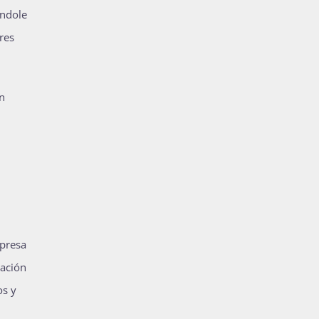
ándole
res
n
mpresa
nación
os y