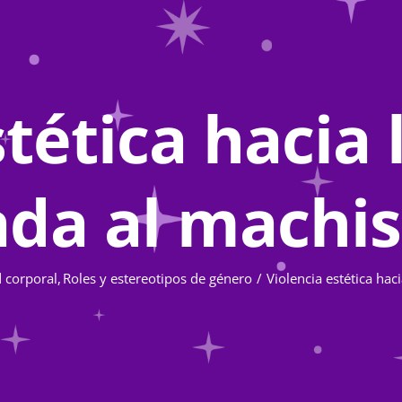
stética hacia 
ada al mach
 corporal
Roles y estereotipos de género
Violencia estética hac