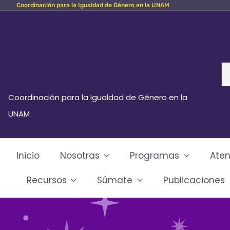
Coordinación para la Igualdad de Género en la UNAM
Skip
to
content
Se
fo
Coordinación para la Igualdad de Género en la
UNAM
Inicio
Nosotras
Programas
Aten
Recursos
Súmate
Publicaciones