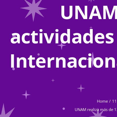
UNAM 
actividade
Internacion
Home
11
UNAM realiza más de 12