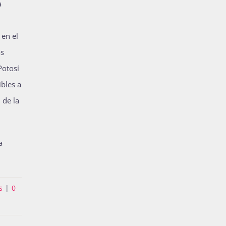
a
 en el
os
Potosí
ibles a
 de la
a
s
|
0