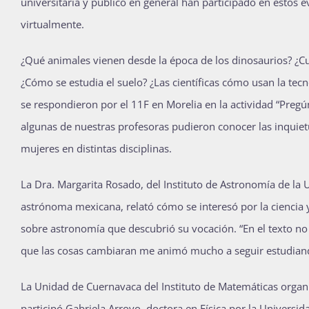
universitaria y público en general han participado en estos 
virtualmente.
¿Qué animales vienen desde la época de los dinosaurios? ¿Cuá
¿Cómo se estudia el suelo? ¿Las científicas cómo usan la tecn
se respondieron por el 11F en Morelia en la actividad “Pregún
algunas de nuestras profesoras pudieron conocer las inquietu
mujeres en distintas disciplinas.
La Dra. Margarita Rosado, del Instituto de Astronomía de l
astrónoma mexicana, relató cómo se interesó por la ciencia y 
sobre astronomía que descubrió su vocación. “En el texto no
que las cosas cambiaran me animó mucho a seguir estudiand
La Unidad de Cuernavaca del Instituto de Matemáticas organ
participó Gabriela Arroyo, doctora en Física por la Universi