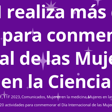
realiza más 
s para conmem
al de las Muj
en la Ciencia
F
11F 2023
Comunicados
Mujeres en la medicina
Mujeres en las
0 actividades para conmemorar el Día Internacional de las Mujere