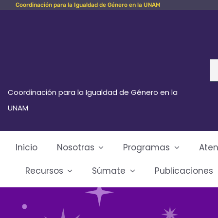
Coordinación para la Igualdad de Género en la UNAM
Skip
to
content
Se
fo
Coordinación para la Igualdad de Género en la
UNAM
Inicio
Nosotras
Programas
Aten
Recursos
Súmate
Publicaciones