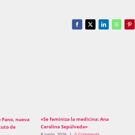
Facebook
X
LinkedIn
WhatsAp
Pin
«Se feminiza la medicina: Ana
o Pano, nueva
Carolina Sepúlveda»
tuto de
8 junio, 2026
|
0 Comments