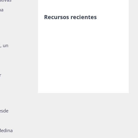
na
Recursos recientes
, un
r
esde
Medina