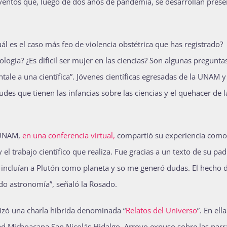
eventos que, luego de dos años de pandemia, se desarrollan prese
l es el caso más feo de violencia obstétrica que has registrado?
ología? ¿Es difícil ser mujer en las ciencias? Son algunas pregunta
tale a una científica”. Jóvenes científicas egresadas de la UNAM y
des que tienen las infancias sobre las ciencias y el quehacer de l
a UNAM,
en una conferencia virtual,
compartió su experiencia como
el trabajo científico que realiza. Fue gracias a un texto de su pad
 incluían a Plutón como planeta y so me generó dudas. El hecho 
o astronomía”, señaló la Rosado.
izó una charla híbrida denominada “
Relatos del Universo
”. En ella
dad Michoacana San Nicolás Hidalgo. Arroyo expuso sobre las narr