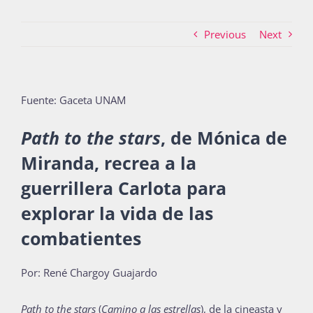
Previous
Next
Actividades
Fuente: Gaceta UNAM
La Boletina
Path to the stars
, de Mónica de
Miranda, recrea a la
Blog
guerrillera Carlota para
explorar la vida de las
Recursos
combatientes
Por:
René Chargoy Guajardo
Súmate
P
ath to the stars
(
Camino a las estrellas
), de la cineasta y