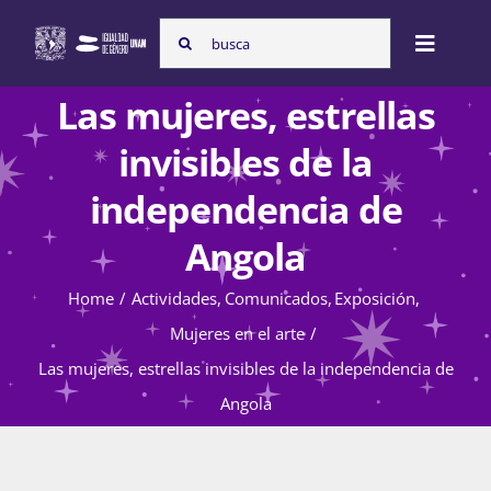
Skip
Search
to
Toggle
for:
content
Naviga
Las mujeres, estrellas
Inicio
invisibles de la
independencia de
Nosotras
Angola
Home
Actividades
Comunicados
Exposición
Programas
Mujeres en el arte
Las mujeres, estrellas invisibles de la independencia de
Atención de la violencia de género
Angola
Cursos