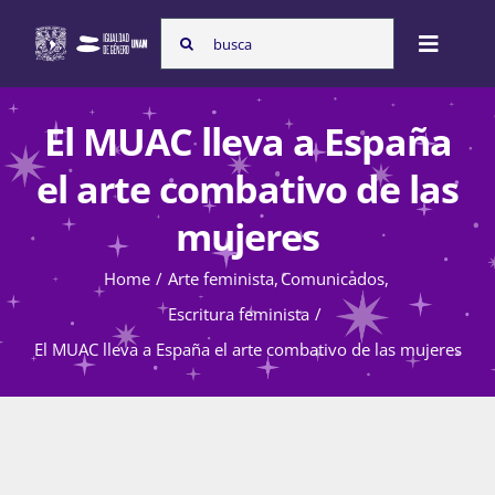
Skip
Search
to
Toggle
for:
content
Naviga
Inicio
El MUAC lleva a España
el arte combativo de las
Nosotras
mujeres
Home
Arte feminista
Comunicados
Programas
Escritura feminista
El MUAC lleva a España el arte combativo de las mujeres
Atención de la violencia de género
Cursos