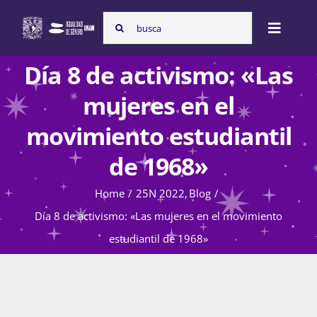
Skip
Search
to
Toggle
for:
content
Naviga
Día 8 de activismo: «Las
Inicio
mujeres en el
movimiento estudiantil
Nosotras
de 1968»
Home
25N 2022
Blog
Programas
Día 8 de activismo: «Las mujeres en el movimiento
estudiantil de 1968»
Atención de la violencia de género
Cursos