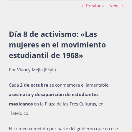
Previous
Next
Actividades
Día 8 de activismo: «Las
mujeres en el movimiento
La Boletina
estudiantil de 1968»
Blog
Por Vianey Mejía (FFyL)
Cada
2 de octubre
se conmemora el lamentable
Recursos
asesinato y desaparición de estudiantes
mexicanos
en la Plaza de las Tres Culturas, en
Tlatelolco.
Súmate
El crimen cometido por parte del gobierno que en ese