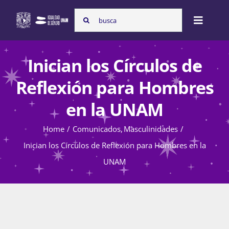
Skip
Search
to
Toggle
for:
content
Naviga
Inicio
Inician los Círculos de
Reflexión para Hombres
Nosotras
en la UNAM
Home
Comunicados
Masculinidades
Programas
Inician los Círculos de Reflexión para Hombres en la
UNAM
Atención de la violencia de género
Cursos