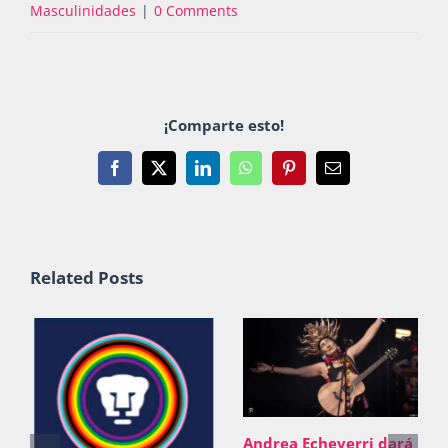
Masculinidades
|
0 Comments
¡Comparte esto!
Facebook
X
LinkedIn
WhatsApp
Pinterest
Email
Related Posts
Andrea Echeverri dará