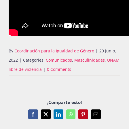
By
Coordinación para la Igualdad de Género
|
29 junio,
2022
|
Categories:
Comunicados
,
Masculinidades
,
UNAM
libre de violencia
|
0 Comments
¡Comparte esto!
Facebook
X
LinkedIn
WhatsApp
Pinterest
Email