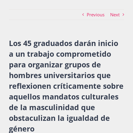
Previous
Next
Actividades
Los 45 graduados darán inicio
La Boletina
a un trabajo comprometido
para organizar grupos de
Blog
hombres universitarios que
reflexionen críticamente sobre
Recursos
aquellos mandatos culturales
de la masculinidad que
obstaculizan la igualdad de
Súmate
género