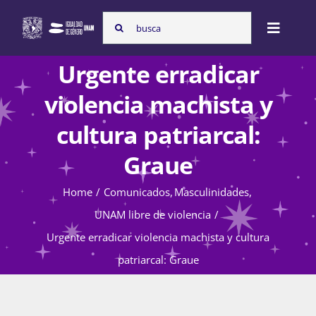
Skip
Search
to
Toggle
for:
content
Naviga
Urgente erradicar
Inicio
violencia machista y
cultura patriarcal:
Nosotras
Graue
Home
Comunicados
Masculinidades
Programas
UNAM libre de violencia
Urgente erradicar violencia machista y cultura
Atención de la violencia de género
patriarcal: Graue
Cursos