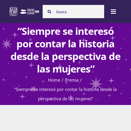
Skip
Search
to
Toggle
for:
content
Naviga
“Siempre se interesó
Inicio
por contar la historia
desde la perspectiva de
Nosotras
las mujeres”
Home
Prensa
Programas
“Siempre se interesó por contar la historia desde la
perspectiva de las mujeres”
Atención de la violencia de género
Cursos