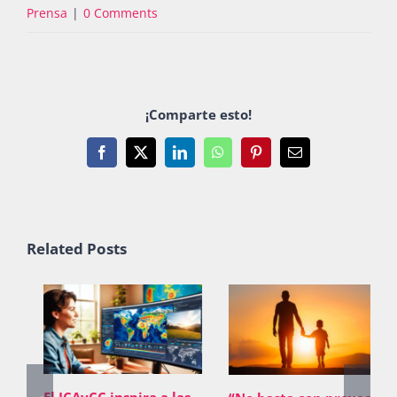
Prensa
|
0 Comments
¡Comparte esto!
Facebook
X
LinkedIn
WhatsApp
Pinterest
Email
Related Posts
El ICAyCC inspira a las