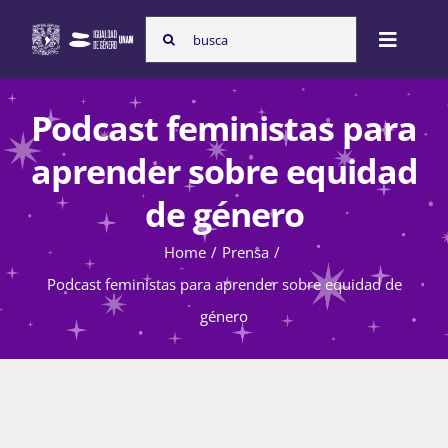
Skip
Search
to
Toggle
for:
content
Naviga
Inicio
Podcast feministas para
aprender sobre equidad
Nosotras
de género
Home
Prensa
Programas
Podcast feministas para aprender sobre equidad de
género
Atención de la violencia de género
Cursos