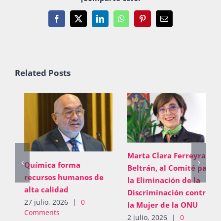
Facebook
X
LinkedIn
WhatsApp
Pinterest
Email
Related Posts
Marta Clara Ferreyra
Química forma
Beltrán, al Comité para
recursos humanos de
la Eliminación de la
alta calidad
Discriminación contra
27 julio, 2026
|
0
la Mujer de la ONU
Comments
2 julio, 2026
|
0