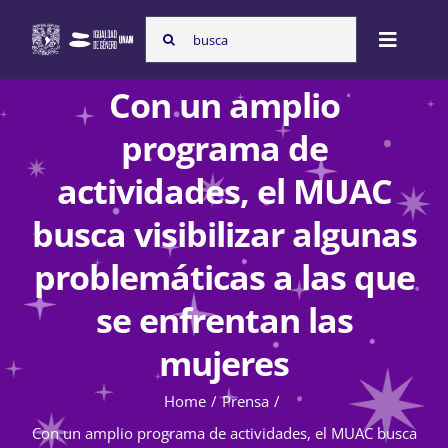
Skip
Search
to
Toggle
for:
content
Naviga
Con un amplio
Inicio
programa de
actividades, el MUAC
Nosotras
busca visibilizar algunas
problemáticas a las que
Programas
se enfrentan las
mujeres
Atención de la violencia de género
Home
Prensa
Con un amplio programa de actividades, el MUAC busca
Cursos