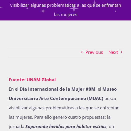
visibilizar algunas problemáticas a las que se enfrentan
las mujeres
Actividades
La Boletina
Previous
Next
Blog
Fuente: UNAM Global
En el
Día Internacional de la Mujer #8M
, el
Museo
Recursos
Universitario Arte Contemporáneo (MUAC)
busca
visibilizar algunas problemáticas a las que se enfrentan
Súmate
las mujeres. Para ello generó cuatro propuestas: la
jornada
Supurando heridas para habitar estrías
, un