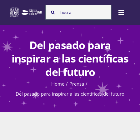
Skip
Search
to
Toggle
for:
content
Naviga
Inicio
Del pasado para
inspirar a las científicas
Nosotras
del futuro
Home
Prensa
Programas
Del pasado para inspirar a las científicas del futuro
Atención de la violencia de género
Cursos