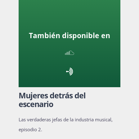
Actividades
También disponible en
La Boletina
Blog
Mujeres detrás del
Recursos
escenario
Las verdaderas jefas de la industria musical,
Súmate
episodio 2.