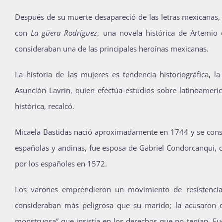
Después de su muerte desapareció de las letras mexicanas, 
con
La güera Rodríguez
, una novela histórica de Artemio 
consideraban una de las principales heroínas mexicanas.
La historia de las mujeres es tendencia historiográfica, 
Asunción Lavrin, quien efectúa estudios sobre latinoameri
histórica, recalcó.
Micaela Bastidas nació aproximadamente en 1744 y se consi
españolas y andinas, fue esposa de Gabriel Condorcanqui, 
por los españoles en 1572.
Los varones emprendieron un movimiento de resistencia 
consideraban más peligrosa que su marido; la acusaron de
monstruosa” que insistía en los derechos que no tenían. Fu