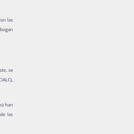
on las
abogan
ste, se
CIALC),
co) han
 de las