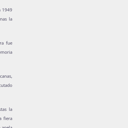
en 1949
nas la
ra fue
emoria
canas,
cutado
tas la
 fiera
 apela