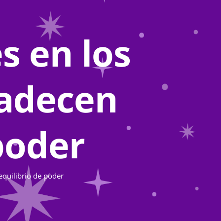
s en los
padecen
poder
equilibrio de poder