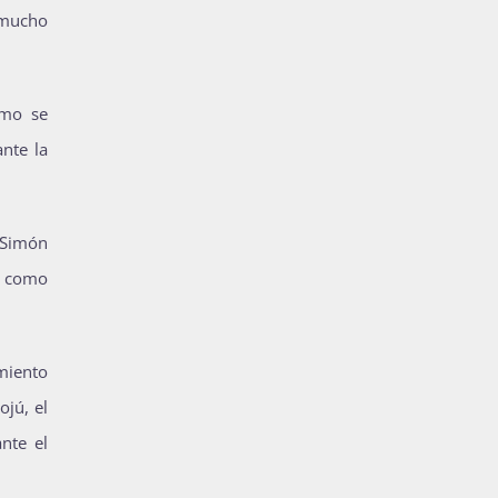
 mucho
ómo se
ante la
 Simón
s como
miento
ojú, el
nte el