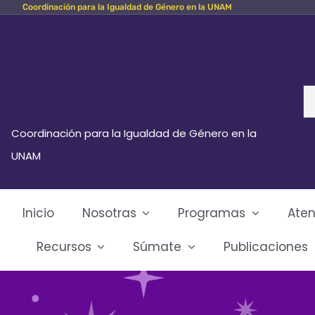
Coordinación para la Igualdad de Género en la UNAM
Skip
to
content
Se
fo
Coordinación para la Igualdad de Género en la
UNAM
Inicio
Nosotras
Programas
Aten
Recursos
Súmate
Publicaciones