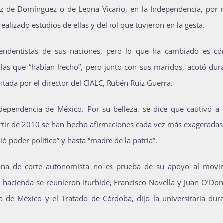
Ortiz de Domínguez o de Leona Vicario, en la Independencia, por
lizado estudios de ellas y del rol que tuvieron en la gesta.
endentistas de sus naciones, pero lo que ha cambiado es c
o las que “habían hecho”, pero junto con sus maridos, acotó dur
ntada por el director del CIALC, Rubén Ruiz Guerra.
dependencia de México. Por su belleza, se dice que cautivó a
partir de 2010 se han hecho afirmaciones cada vez más exagerada
ió poder político” y hasta “madre de la patria”.
rana de corte autonomista no es prueba de su apoyo al movi
 hacienda se reunieron Iturbide, Francisco Novella y Juan O’Don
de México y el Tratado de Córdoba, dijo la universitaria dura