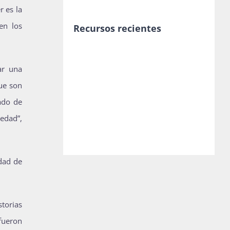
r es la
en los
Recursos recientes
ar una
ue son
tado de
edad”,
dad de
torias
fueron