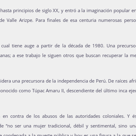
hasta principios de siglo XX, y entró a la imaginación popular 
de Valle Arizpe. Para finales de esa centuria numerosas perso
la cual tiene auge a partir de la década de 1980. Una precurso
canas; a ese trabajo le siguen otros que buscan recuperar la m
dera una precursora de la independencia de Perú. De raíces afri
conocido como Túpac Amaru II, descendiente del último inca eje
en contra de los abusos de las autoridades coloniales. Y és
 “no ser una mujer tradicional, débil y sentimental, sino una
e condenada a la muerte pública y hoy es una figura a la que se