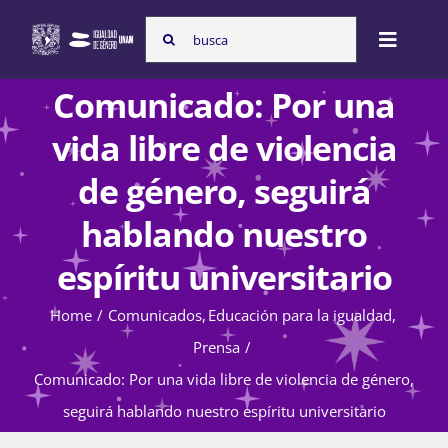
Skip
Search
to
Toggle
for:
content
Naviga
Comunicado: Por una
Inicio
vida libre de violencia
de género, seguirá
Nosotras
hablando nuestro
espíritu universitario
Programas
Home
Comunicados
Educación para la igualdad
Prensa
Atención de la violencia de género
Comunicado: Por una vida libre de violencia de género,
seguirá hablando nuestro espíritu universitario
Cursos