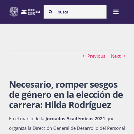
Skip
Search
to
Toggle
for:
content
Naviga
Inicio
Previous
Next
Nosotras
Necesario, romper sesgos
Programas
de género en la elección de
carrera: Hilda Rodríguez
Atención de la violencia de género
En el marco de la
Jornadas Académicas 2021
que
organiza la Dirección General de Desarrollo del Personal
Cursos