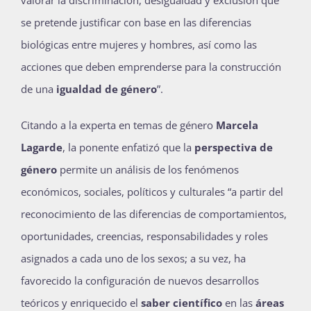
valorar la discriminación, desigualdad y exclusión que
Publicaciones
se pretende justificar con base en las diferencias
biológicas entre mujeres y hombres, así como las
acciones que deben emprenderse para la construcción
Bienvenida generación 2027-1
de una
igualdad de género
”.
Citando a la experta en temas de género
Marcela
Lagarde
, la ponente enfatizó que la
perspectiva de
género
permite un análisis de los fenómenos
económicos, sociales, políticos y culturales “a partir del
reconocimiento de las diferencias de comportamientos,
oportunidades, creencias, responsabilidades y roles
asignados a cada uno de los sexos; a su vez, ha
favorecido la configuración de nuevos desarrollos
teóricos y enriquecido el
saber científico
en las
áreas