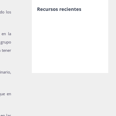
Recursos recientes
odo los
 en la
l grupo
a tener
nario,
que en
 en las