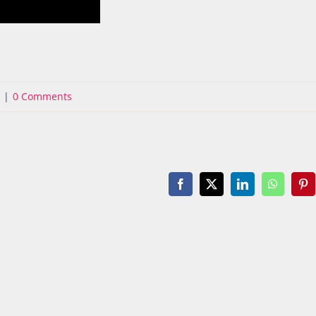
|
0 Comments
Facebook
X
LinkedIn
WhatsAp
Pin