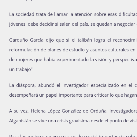
La sociedad trata de llamar la atención sobre esas dificult
jóvenes, debe decidir si salen del país, se quedan a negociar 
Garduño García dijo que si el talibán logra el reconocimi
reformulación de planes de estudio y asuntos culturales en
de mujeres que había experimentado la visión y perspectiva l
un trabajo”.
La diáspora, abundó el investigador especializado en el c
desempeñará un papel importante para criticar lo que hagan 
A su vez, Helena López González de Orduña, investigadora
Afganistán se vive una crisis gravísima desde el punto de vist
Para las mujeres de ese país es de crucial importancia subra