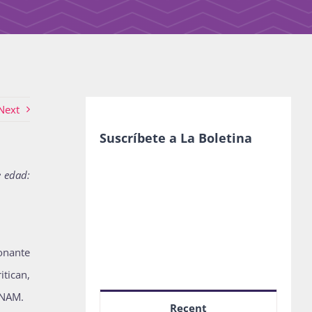
Next
Suscríbete a La Boletina
e edad:
ionante
itican,
UNAM.
Recent