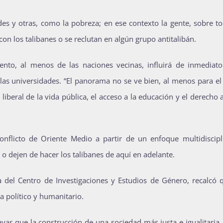
ades y otras, como la pobreza; en ese contexto la gente, sobre t
con los talibanes o se reclutan en algún grupo antitalibán.
ento, al menos de las naciones vecinas, influirá de inmediato
 las universidades. “El panorama no se ve bien, al menos para e
iberal de la vida pública, el acceso a la educación y el derecho 
onflicto de Oriente Medio a partir de un enfoque multidiscipli
o dejen de hacer los talibanes de aquí en adelante.
 del Centro de Investigaciones y Estudios de Género, recalcó 
a político y humanitario.
yar que la construcción de una sociedad más justa e igualitaria,