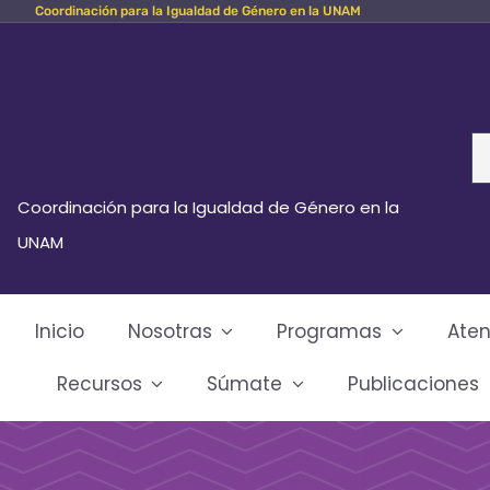
Coordinación para la Igualdad de Género en la UNAM
Skip
to
content
Se
fo
Coordinación para la Igualdad de Género en la
UNAM
Inicio
Nosotras
Programas
Aten
Recursos
Súmate
Publicaciones