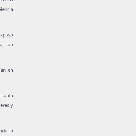
olencia
 expuso
ro, con
ian en
 cuota
eres y
oda la