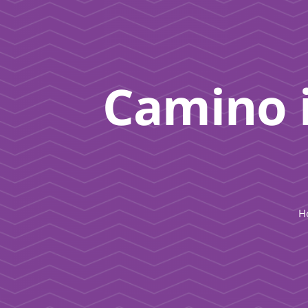
Camino i
H