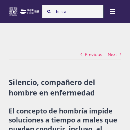
Skip
Search
to
Toggle
for:
content
Naviga
Inicio
Previous
Next
Nosotras
Programas
Silencio, compañero del
hombre en enfermedad
Atención de la violencia de género
El concepto de hombría impide
soluciones a tiempo a males que
Cursos
pueden conducir, incluso, al