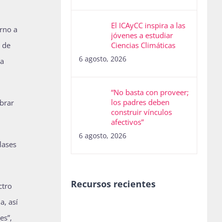
El ICAyCC inspira a las
orno a
jóvenes a estudiar
s de
Ciencias Climáticas
6 agosto, 2026
la
“No basta con proveer;
los padres deben
ebrar
construir vínculos
afectivos”
6 agosto, 2026
lases
Recursos recientes
ctro
a, así
es”,