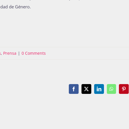
aldad de Género.
s
,
Prensa
|
0 Comments
Facebook
X
LinkedIn
WhatsAp
Pin