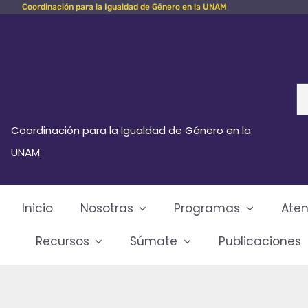
Coordinación para la Igualdad de Género en la UNAM
Skip
to
content
Se
fo
Coordinación para la Igualdad de Género en la
UNAM
Inicio
Nosotras
Programas
Aten
Recursos
Súmate
Publicaciones