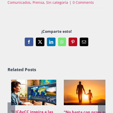
Comunicados
,
Prensa
,
Sin categoría
|
0 Comments
¡Comparte esto!
Facebook
X
LinkedIn
WhatsApp
Pinterest
Email
Related Posts
El ICAyCC inspira a las
“No basta con proveer;