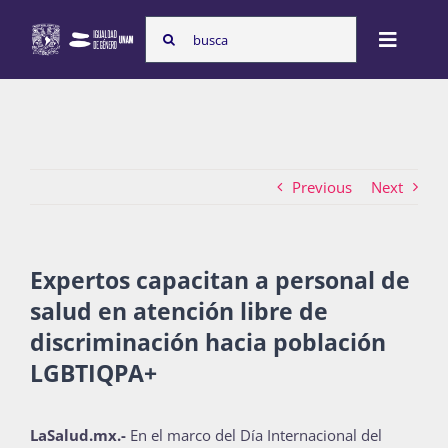
Skip
Search
to
Toggle
for:
content
Naviga
Inicio
Previous
Next
Nosotras
Expertos capacitan a personal de
Programas
salud en atención libre de
discriminación hacia población
Atención de la violencia de género
LGBTIQPA+
LaSalud.mx.-
En el marco del Día Internacional del
Cursos