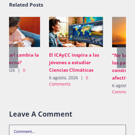
Related Posts
El ICAyCC inspira a las
“No basta con proveer;
jóvenes a estudiar
los padres deben
Ciencias Climáticas
construir vínculos
afectivos”
6 agosto, 2026
|
0
Comments
6 agosto, 2026
|
0
Comments
Leave A Comment
Comment