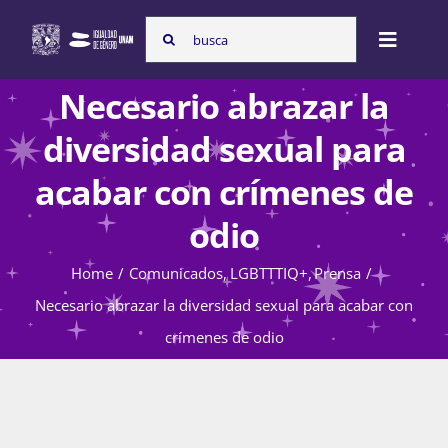
Skip
Search
to
Toggle
for:
content
Naviga
Necesario abrazar la
Inicio
diversidad sexual para
acabar con crímenes de
Nosotras
odio
Home
Comunicados
LGBTTTIQ+
Prensa
Programas
Necesario abrazar la diversidad sexual para acabar con
crímenes de odio
Atención de la violencia de género
Cursos