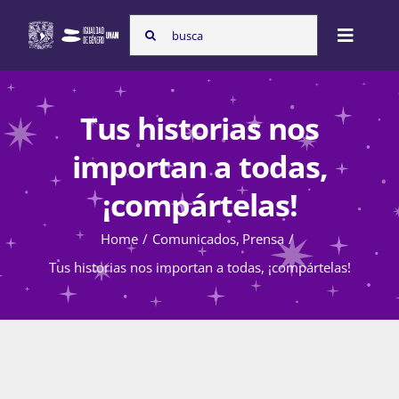
Skip
Search
to
Toggle
for:
content
Naviga
Inicio
Tus historias nos
importan a todas,
Nosotras
¡compártelas!
Home
Comunicados
Prensa
Programas
Tus historias nos importan a todas, ¡compártelas!
Atención de la violencia de género
Cursos