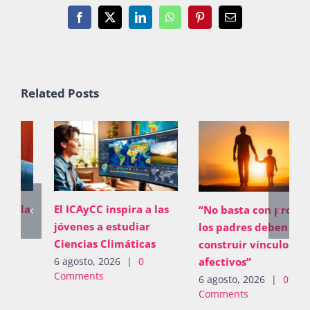
Facebook
X
LinkedIn
WhatsApp
Pinterest
Email
Related Posts
El ICAyCC inspira a las
“No basta con proveer;
jóvenes a estudiar
los padres deben
Ciencias Climáticas
construir vínculos
afectivos”
6 agosto, 2026
|
0
Comments
6 agosto, 2026
|
0
Comments