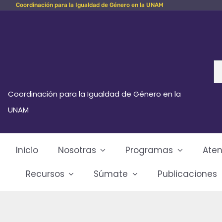
Coordinación para la Igualdad de Género en la UNAM
Skip
to
content
Se
fo
Coordinación para la Igualdad de Género en la
UNAM
Inicio
Nosotras
Programas
Aten
Recursos
Súmate
Publicaciones