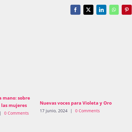
Facebook
X
LinkedIn
WhatsAp
Pin
a mano: sobre
Nuevas voces para Violeta y Oro
e las mujeres
17 junio, 2024
|
0 Comments
|
0 Comments