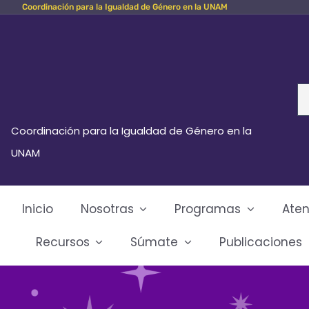
Coordinación para la Igualdad de Género en la UNAM
Skip
to
content
Se
fo
Coordinación para la Igualdad de Género en la
UNAM
Inicio
Nosotras
Programas
Aten
Recursos
Súmate
Publicaciones