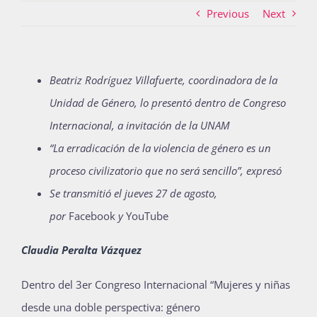
Previous
Next
Actividades
Beatriz
Rodríguez
Villafuerte
, coordinadora de la
Unidad de Género, lo presentó dentro de
Congreso
La Boletina
Internacional
, a invitación de la UNAM
“La
erradicación de la violencia de género es un
Blog
proceso
civilizatorio que no será sencillo
”, expresó
Se transmitió el jueves 27 de
agosto,
por
Facebook
y
YouTube
Recursos
Claudia Peralta Vázquez
Súmate
Dentro del
3er Congreso Internacional
“
Mujeres
y
niñas
desde una
doble perspectiva: g
énero