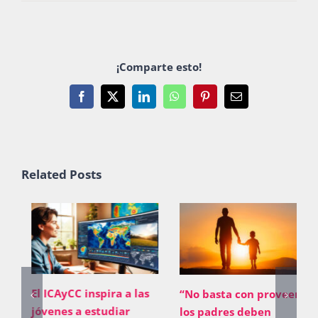
¡Comparte esto!
Facebook
X
LinkedIn
WhatsApp
Pinterest
Email
Related Posts
El ICAyCC inspira a las
“No basta con proveer;
jóvenes a estudiar
los padres deben