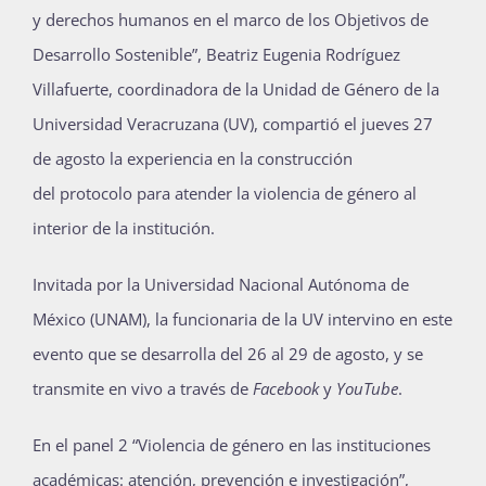
y
d
erechos
h
umanos en el marco de los Objetivos de
Publicaciones
Desarrollo Sostenible”
,
Beatriz Eugenia Rodríguez
Villafuerte, coordinadora de la Unidad de Género de la
Bienvenida generación 2027-1
Universidad Veracruzana (UV), compartió el jueve
s 27
de agosto
la experiencia en la
construcción
del
p
rotocolo para atender la violencia de género
al
interior de la institución.
Invitada por la Universidad Nacional Autónoma de
México (UNAM), la funcionaria de la UV intervino en este
evento que se desarrolla del 26 al 29 de agosto, y se
transmite en vivo a través de
Facebook
y
YouTube
.
En el panel
2
“
Violencia de género en las
instituciones
académicas:
atención,
prevención e investigación
”,