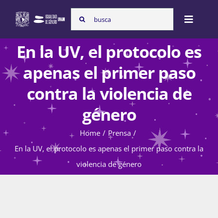
Skip
Search
to
Toggle
for:
content
Naviga
En la UV, el protocolo es
Inicio
apenas el primer paso
contra la violencia de
Nosotras
género
Home
Prensa
Programas
En la UV, el protocolo es apenas el primer paso contra la
violencia de género
Atención de la violencia de género
Cursos