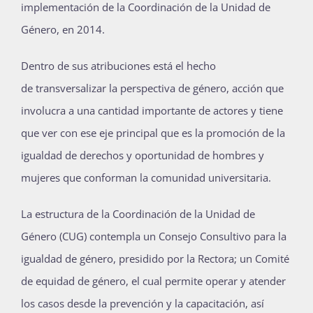
implementación de la
Coordinación de la
Un
idad de
Género
, en 2014.
Dentro de sus atribuciones está el hecho
de
tran
s
versalizar la
perspectiva de
género,
acción que
involucra a
una cantidad importante de actores y tiene
que ver con ese eje principal que es la promoción de la
igualdad de derechos y oportunidad de
hombres y
mujeres que
conforman
la
comunidad universitaria.
La
estructura de la
C
oordinación de la
Unidad de
Género (CUG)
contempla un C
onsejo
C
onsultivo
para la
igualdad de género,
presidido por la Rectora;
un C
omité
de
e
quidad de
g
énero
, el cual permite
operar y atender
los casos
desde la prevención y la capacitación,
así