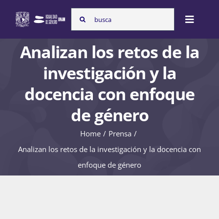
Skip
Search
to
Toggle
for:
content
Naviga
Analizan los retos de la
Inicio
investigación y la
docencia con enfoque
Nosotras
de género
Home
Prensa
Programas
Analizan los retos de la investigación y la docencia con
enfoque de género
Atención de la violencia de género
Cursos