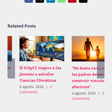
Facebook
X
LinkedIn
WhatsApp
Pinterest
Email
Related Posts
El ICAyCC inspira a las
“No basta con proveer;
jóvenes a estudiar
los padres deben
Ciencias Climáticas
construir vínculos
afectivos”
6 agosto, 2026
|
0
Comments
6 agosto, 2026
|
0
Comments