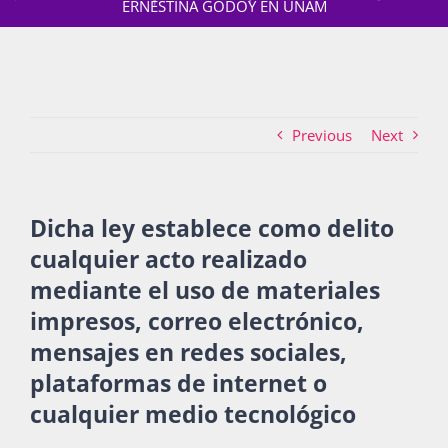
ERNESTINA GODOY EN UNAM
Actividades
Previous
Next
La Boletina
Dicha ley establece como delito
Blog
cualquier acto realizado
mediante el uso de materiales
Recursos
impresos, correo electrónico,
mensajes en redes sociales,
plataformas de internet o
Súmate
cualquier medio tecnológico