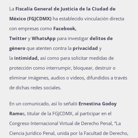
Publicaciones
La
Fiscalía General de Justicia de la Ciudad de
México (FGJCDMX)
ha establecido vinculación directa
con empresas como
Facebook,
Bienvenida generación 2027-1
Twitter
y
WhatsApp
para investigar
delitos de
género
que atenten contra la
privacidad
y
la
intimidad,
así como para solicitar medidas de
protección como interrumpir, bloquear, destruir o
eliminar imágenes, audios o videos, difundidos a través
de dichas redes sociales.
En un comunicado, así lo señaló
Ernestina Godoy
Ramo
s, titular de la FGJCDMX, al participar en el
Congreso Internacional Virtual de Derecho Penal, “La
Ciencia Jurídico Penal, unida por la Facultad de Derecho,