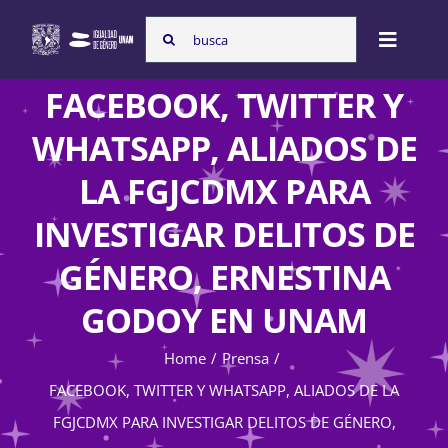
Skip
Search
to
Toggle
for:
content
Naviga
FACEBOOK, TWITTER Y
Inicio
WHATSAPP, ALIADOS DE
LA FGJCDMX PARA
Nosotras
INVESTIGAR DELITOS DE
GÉNERO, ERNESTINA
Programas
GODOY EN UNAM
Atención de la violencia de género
Home
Prensa
FACEBOOK, TWITTER Y WHATSAPP, ALIADOS DE LA
FGJCDMX PARA INVESTIGAR DELITOS DE GÉNERO,
Cursos