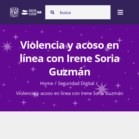
Skip
Search
to
Toggle
for:
content
Naviga
Inicio
Violencia y acoso en
línea con Irene Soria
Nosotras
Guzmán
Home
Seguridad Digital
Programas
Violencia y acoso en línea con Irene Soria Guzmán
Atención de la violencia de género
Cursos