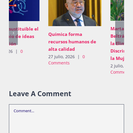
Marta Clara Ferreyra
Química forma
Beltrán, al Comité para
recursos humanos de
la Eliminación de la
alta calidad
Discriminación contra
27 julio, 2026
|
0
la Mujer de la ONU
Comments
2 julio, 2026
|
0
Comments
Leave A Comment
Comment