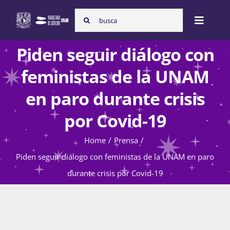
Skip
Search
to
Toggle
for:
content
Naviga
Piden seguir diálogo con
Inicio
feministas de la UNAM
en paro durante crisis
Nosotras
por Covid-19
Home
Prensa
Programas
Piden seguir diálogo con feministas de la UNAM en paro
durante crisis por Covid-19
Atención de la violencia de género
Cursos